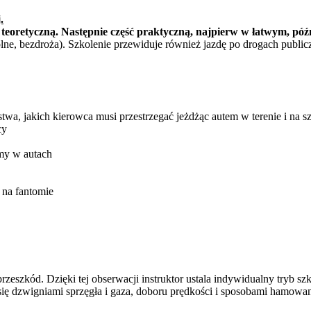
.
ią teoretyczną. Następnie część praktyczną, najpierw w łatwym, pó
polne, bezdroża). Szkolenie przewiduje również jazdę po drogach publ
wa, jakich kierowca musi przestrzegać jeżdżąc autem w terenie i na sz
cy
my w autach
 na fantomie
eszkód. Dzięki tej obserwacji instruktor ustala indywidualny tryb szko
się dzwigniami sprzęgła i gaza, doboru prędkości i sposobami hamowan