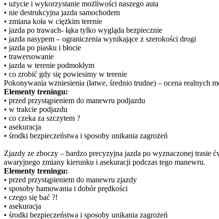
• użycie i wykorzystanie możliwości naszego auta
• nie destrukcyjna jazda samochodem
• zmiana koła w ciężkim terenie
• jazda po trawach- łąka tylko wygląda bezpiecznie
• jazda nasypem – ograniczenia wynikające z szerokości drogi
• jazda po piasku i błocie
• trawersowanie
• jazda w terenie podmokłym
• co zrobić gdy się powiesimy w terenie
Pokonywania wzniesienia (łatwe, średnio trudne) – ocena realnych m
Elementy treningu:
• przed przystąpieniem do manewru podjazdu
• w trakcie podjazdu
• co czeka za szczytem ?
• asekuracja
• środki bezpieczeństwa i sposoby unikania zagrożeń
Zjazdy ze zboczy – bardzo precyzyjna jazda po wyznaczonej trasie 
awaryjnego zmiany kierunku i asekuracji podczas tego manewru.
Elementy treningu:
• przed przystąpieniem do manewru zjazdy
• sposoby hamowania i dobór prędkości
• czego się bać ?!
• asekuracja
• środki bezpieczeństwa i sposoby unikania zagrożeń