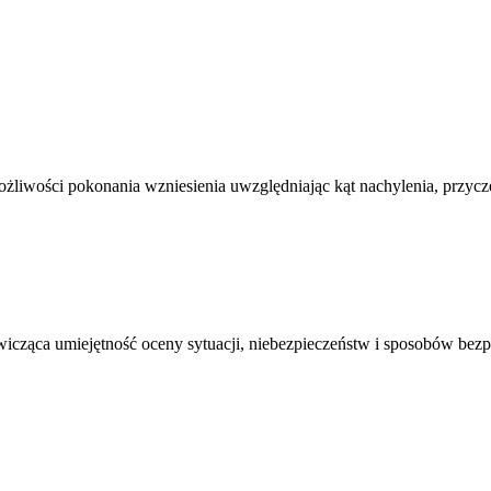
ożliwości pokonania wzniesienia uwzględniając kąt nachylenia, przyc
ćwicząca umiejętność oceny sytuacji, niebezpieczeństw i sposobów be