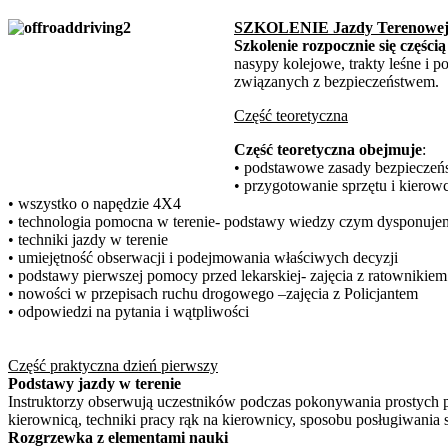
SZKOLENIE Jazdy Terenowej
Szkolenie rozpocznie się częśc
nasypy kolejowe, trakty leśne i 
związanych z bezpieczeństwem.
Część teoretyczna
Część teoretyczna obejmuje
:
• podstawowe zasady bezpieczeńst
• przygotowanie sprzętu i kierow
• wszystko o napędzie 4X4
• technologia pomocna w terenie- podstawy wiedzy czym dysponuje
• techniki jazdy w terenie
• umiejętność obserwacji i podejmowania właściwych decyzji
• podstawy pierwszej pomocy przed lekarskiej- zajęcia z ratownikiem
• nowości w przepisach ruchu drogowego –zajęcia z Policjantem
• odpowiedzi na pytania i wątpliwości
Część praktyczna dzień pierwszy
Podstawy jazdy w terenie
Instruktorzy obserwują uczestników podczas pokonywania prostych prz
kierownicą, techniki pracy rąk na kierownicy, sposobu posługiwania 
Rozgrzewka z elementami nauki