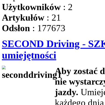
Użytkowników
: 2
Artykułów
: 21
Odsłon
: 177673
SECOND Driving - S
umiejętności
Aby zostać 
nie wystarc
jazdy.
Umieję
każdego dnia 