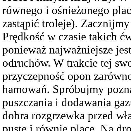
równego i ośnieżonego pla
zastąpić troleje). Zacznijm
Prędkość w czasie takich ćw
ponieważ najważniejsze jes
odruchów. W trakcie tej s
przyczepność opon zarówno 
hamowań. Spróbujmy poznać
puszczania i dodawania gazu
dobra rozgrzewka przed wła
puste i równie place, Na dr