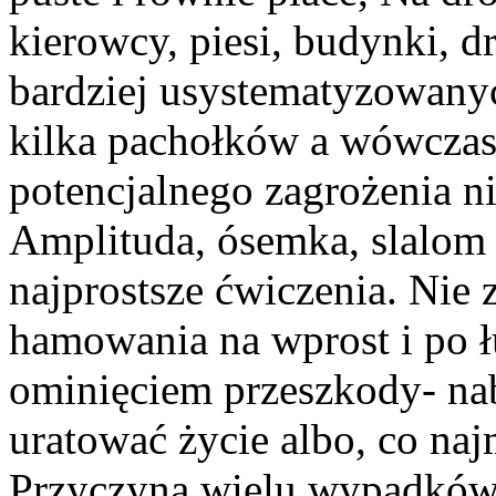
kierowcy, piesi, budynki, d
bardziej usystematyzowany
kilka pachołków a wówczas 
potencjalnego zagrożenia n
Amplituda, ósemka, slalom 
najprostsze ćwiczenia. Nie
hamowania na wprost i po 
ominięciem przeszkody- nab
uratować życie albo, co na
Przyczyną wielu wypadków