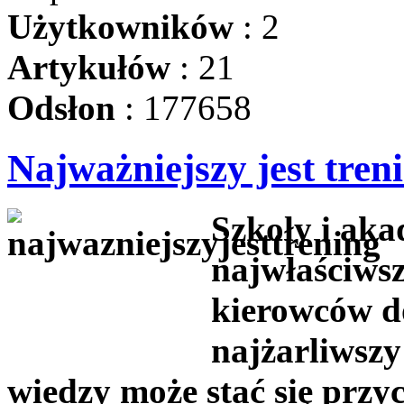
Użytkowników
: 2
Artykułów
: 21
Odsłon
: 177658
Najważniejszy jest tren
Szkoły i aka
najwłaściws
kierowców d
najżarliwszy
wiedzy może stać się przy