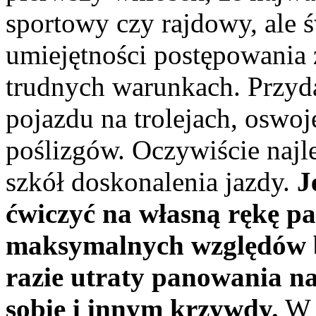
sportowy czy rajdowy, ale
umiejętności postępowania 
trudnych warunkach. Przyd
pojazdu na trolejach, oswoj
poślizgów. Oczywiście najle
szkół doskonalenia jazdy.
J
ćwiczyć na własną rękę p
maksymalnych względów b
razie utraty panowania n
sobie i innym krzywdy.
W 