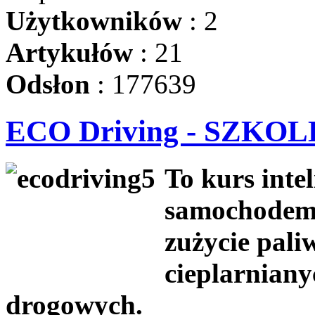
Użytkowników
: 2
Artykułów
: 21
Odsłon
: 177639
ECO Driving - SZKO
To kurs inte
samochodem,
zużycie pali
cieplarniany
drogowych.