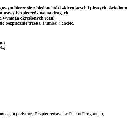
wym bierze się z błędów ludzi –kierujących i pieszych; świadomoś
poprawy bezpieczeństwa na drogach.
a wymaga określonych reguł.
ć bezpiecznie trzeba- i umieć- i chcieć.
go:
yką
bejmującym podstawy Bezpieczeństwa w Ruchu Drogowym,