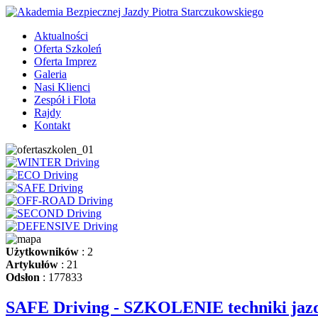
Aktualności
Oferta Szkoleń
Oferta Imprez
Galeria
Nasi Klienci
Zespół i Flota
Rajdy
Kontakt
Użytkowników
: 2
Artykułów
: 21
Odsłon
: 177833
SAFE Driving - SZKOLENIE techniki jaz