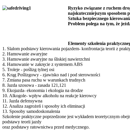
Ryzyko związane z ruchem drogo
najskuteczniejszym sposobem 
Sztuka bezpiecznego kierowani
Problem polega na tym, że jeździ
Elementy szkolenia praktyczne
1. Slalom podstawy kierowania pojazdem- konfrontacja teorii z prakt
2. Hamowanie awaryjne
3. Hamowanie awaryjne na śliskiej nawierzchni
4. Hamowanie w zakręcie z systemem ABS
5. Troleje - poślizg tylnej osi
6. Krąg Poślizgowy - zjawisko nad i pod sterowności
7. Zmiana pasa ruchu w warunkach trudnych
8. Jazda szosowa - zasada 121,121
9. Ekojazda- ekonomia i ekologia na drodze
10. Alkogole- wpływ alkoholu na reakcje kierowcy
11. Jazda defensywna
12. Analiza zagrożeń i sposoby ich eliminacji
13. Sposoby samodoskonalenia
Szkolenie praktyczne poprzedzone jest wykładem teoretycznym o
podstawy teorii jazdy
oraz podstawy ratownictwa przed medycznego.